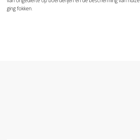
van ongedierte op boerderijen en de bescherming van huiz
ging fokken.