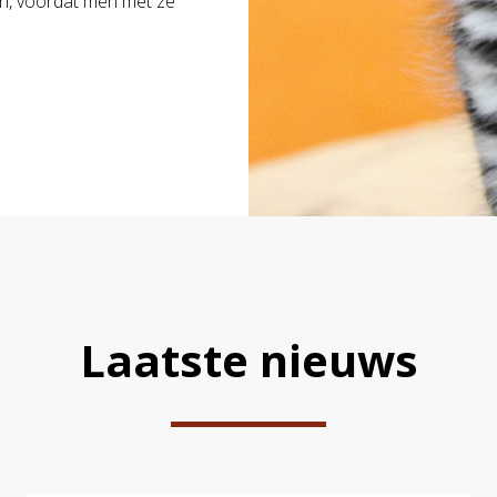
en, voordat men met ze
Laatste nieuws